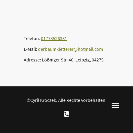
Telefon:
01773526381
E-Mail:
derbaumkletterer@hotmail.com
Adresse: Lößniger Str. 46, Leipzig, 04275
©Cyril Kroczek. Alle Rechte vorbehalten.