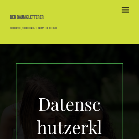
Der Baumkletterer
ökologische ,seilunterstützte Baumpflege in Leipzig
Datensc
hutzerkl